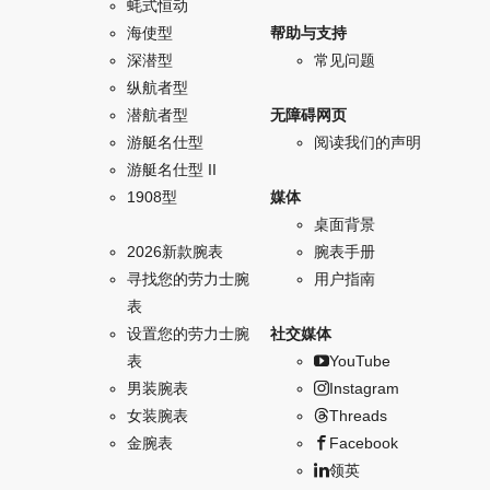
蚝式恒动
海使型
帮助与支持
深潜型
常见问题
纵航者型
潜航者型
无障碍网页
游艇名仕型
阅读我们的声明
游艇名仕型 II
1908型
媒体
桌面背景
2026新款腕表
腕表手册
寻找您的劳力士腕
用户指南
表
设置您的劳力士腕
社交媒体
表
YouTube
男装腕表
Instagram
女装腕表
Threads
金腕表
Facebook
领英