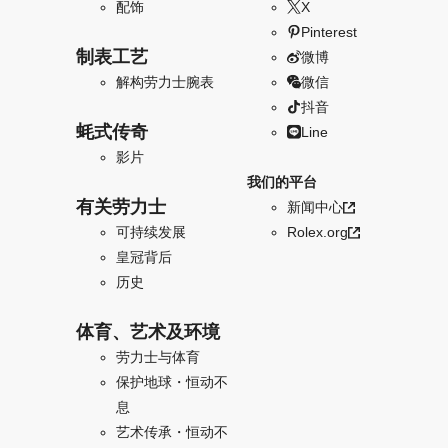
配饰
X
Pinterest
制表工艺
微博
解构劳力士腕表
微信
抖音
蚝式传奇
Line
影片
我们的平台
有关劳力士
新闻中心
可持续发展
Rolex.org
皇冠背后
历史
体育、艺术及环境
劳力士与体育
保护地球・恒动不
息
艺术传承・恒动不