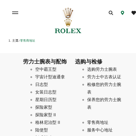
主页
零售商地址
/
劳力士腕表与配饰
选购与检修
空中霸王型
选购劳力士腕表
宇宙计型迪通拿
劳力士中古表认证
日志型
检修您的劳力士腕
女装日志型
表
星期日历型
保养您的劳力士腕
探险家型
表
探险家型 II
格林尼治型 II
零售商地址
陆使型
服务中心地址