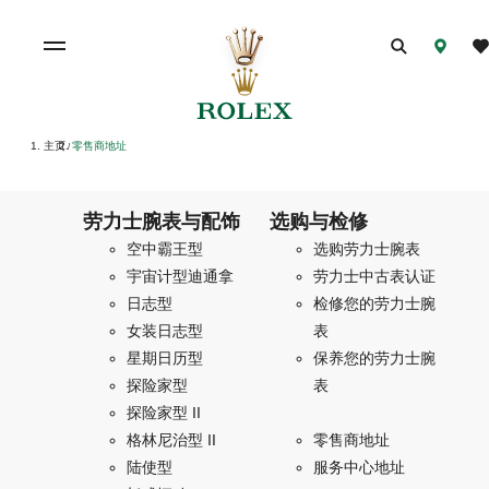
主页
零售商地址
/
劳力士腕表与配饰
选购与检修
空中霸王型
选购劳力士腕表
宇宙计型迪通拿
劳力士中古表认证
日志型
检修您的劳力士腕
女装日志型
表
星期日历型
保养您的劳力士腕
探险家型
表
探险家型 II
格林尼治型 II
零售商地址
陆使型
服务中心地址