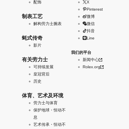
配饰
X
Pinterest
制表工艺
微博
解构劳力士腕表
微信
抖音
蚝式传奇
Line
影片
我们的平台
有关劳力士
新闻中心
可持续发展
Rolex.org
皇冠背后
历史
体育、艺术及环境
劳力士与体育
保护地球・恒动不
息
艺术传承・恒动不