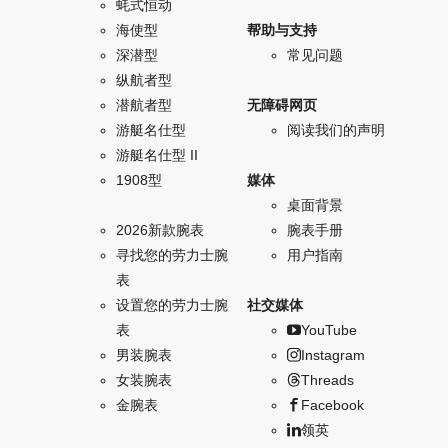
蚝式恒动
海使型
帮助与支持
深潜型
常见问题
纵航者型
潜航者型
无障碍网页
游艇名仕型
阅读我们的声明
游艇名仕型 II
1908型
媒体
桌面背景
2026新款腕表
腕表手册
寻找您的劳力士腕
用户指南
表
设置您的劳力士腕
社交媒体
表
YouTube
男装腕表
Instagram
女装腕表
Threads
金腕表
Facebook
领英