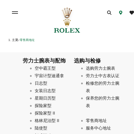
主页
零售商地址
/
劳力士腕表与配饰
选购与检修
空中霸王型
选购劳力士腕表
宇宙计型迪通拿
劳力士中古表认证
日志型
检修您的劳力士腕
女装日志型
表
星期日历型
保养您的劳力士腕
探险家型
表
探险家型 II
格林尼治型 II
零售商地址
陆使型
服务中心地址