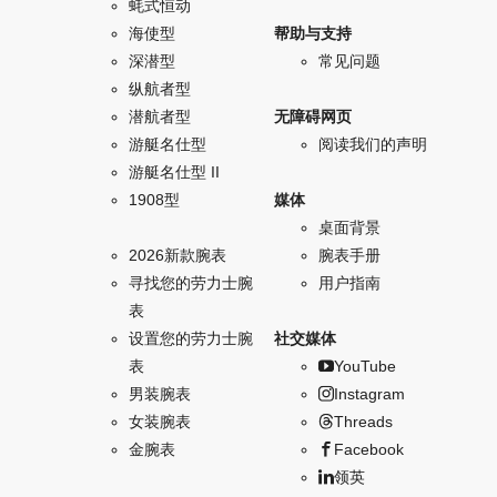
蚝式恒动
海使型
帮助与支持
深潜型
常见问题
纵航者型
潜航者型
无障碍网页
游艇名仕型
阅读我们的声明
游艇名仕型 II
1908型
媒体
桌面背景
2026新款腕表
腕表手册
寻找您的劳力士腕
用户指南
表
设置您的劳力士腕
社交媒体
表
YouTube
男装腕表
Instagram
女装腕表
Threads
金腕表
Facebook
领英