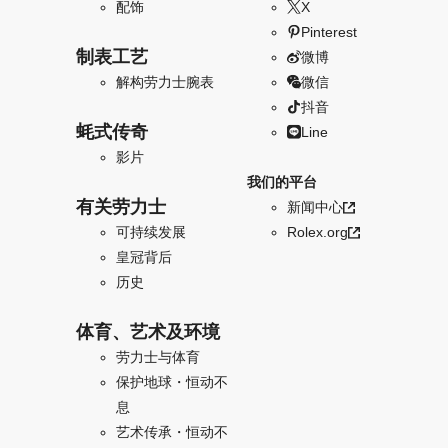
配饰
X
Pinterest
制表工艺
微博
解构劳力士腕表
微信
抖音
蚝式传奇
Line
影片
我们的平台
有关劳力士
新闻中心
可持续发展
Rolex.org
皇冠背后
历史
体育、艺术及环境
劳力士与体育
保护地球・恒动不
息
艺术传承・恒动不