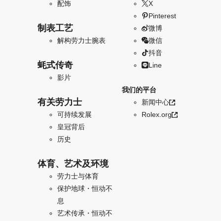
配饰
X
Pinterest
制表工艺
微博
解构劳力士腕表
微信
抖音
蚝式传奇
Line
影片
我们的平台
有关劳力士
新闻中心
可持续发展
Rolex.org
皇冠背后
历史
体育、艺术及环境
劳力士与体育
保护地球・恒动不
息
艺术传承・恒动不