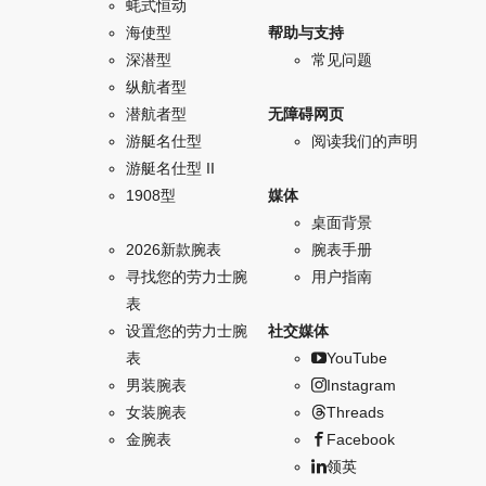
蚝式恒动
海使型
帮助与支持
深潜型
常见问题
纵航者型
潜航者型
无障碍网页
游艇名仕型
阅读我们的声明
游艇名仕型 II
1908型
媒体
桌面背景
2026新款腕表
腕表手册
寻找您的劳力士腕
用户指南
表
设置您的劳力士腕
社交媒体
表
YouTube
男装腕表
Instagram
女装腕表
Threads
金腕表
Facebook
领英