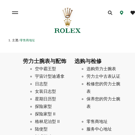
主页
零售商地址
/
劳力士腕表与配饰
选购与检修
空中霸王型
选购劳力士腕表
宇宙计型迪通拿
劳力士中古表认证
日志型
检修您的劳力士腕
女装日志型
表
星期日历型
保养您的劳力士腕
探险家型
表
探险家型 II
格林尼治型 II
零售商地址
陆使型
服务中心地址