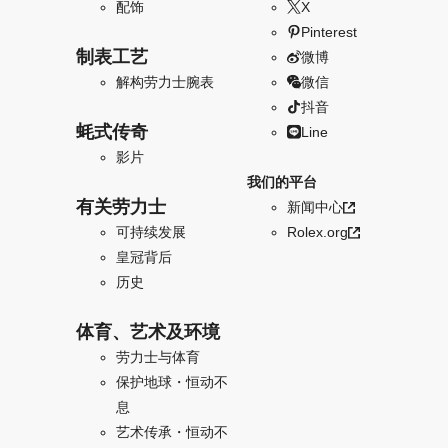
配饰
X
Pinterest
制表工艺
微博
解构劳力士腕表
微信
抖音
蚝式传奇
Line
影片
我们的平台
有关劳力士
新闻中心
可持续发展
Rolex.org
皇冠背后
历史
体育、艺术及环境
劳力士与体育
保护地球・恒动不
息
艺术传承・恒动不