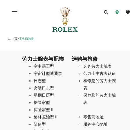
主页
零售商地址
/
劳力士腕表与配饰
选购与检修
空中霸王型
选购劳力士腕表
宇宙计型迪通拿
劳力士中古表认证
日志型
检修您的劳力士腕
女装日志型
表
星期日历型
保养您的劳力士腕
探险家型
表
探险家型 II
格林尼治型 II
零售商地址
陆使型
服务中心地址