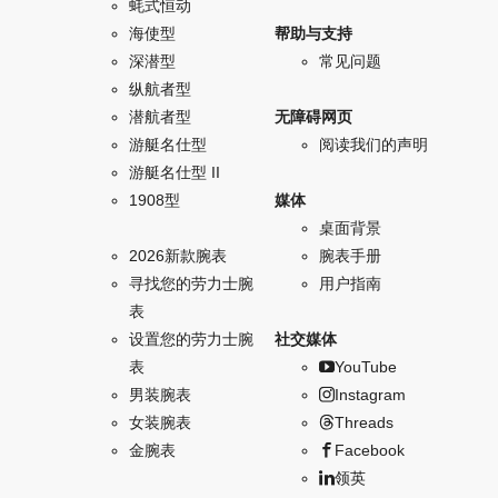
蚝式恒动
海使型
帮助与支持
深潜型
常见问题
纵航者型
潜航者型
无障碍网页
游艇名仕型
阅读我们的声明
游艇名仕型 II
1908型
媒体
桌面背景
2026新款腕表
腕表手册
寻找您的劳力士腕
用户指南
表
设置您的劳力士腕
社交媒体
表
YouTube
男装腕表
Instagram
女装腕表
Threads
金腕表
Facebook
领英