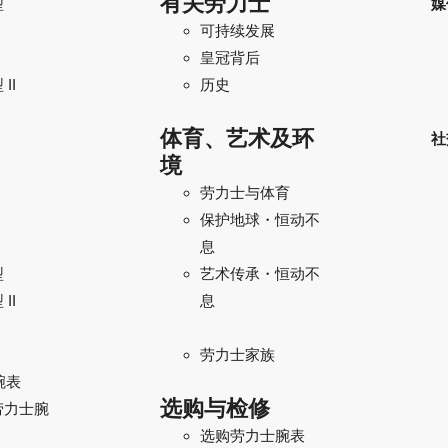
有关劳力士
型
媒
可持续发展
I
皇冠背后
II
历史
体育、艺术及环
社
境
劳力士与体育
保护地球・恒动不
息
型
艺术传承・恒动不
II
息
劳力士家族
腕表
选购与检修
劳力士腕
选购劳力士腕表