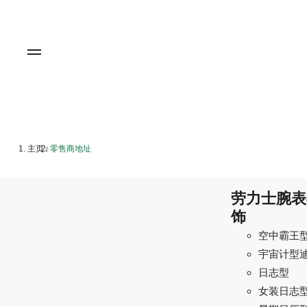
主页
零售商地址
/
劳力士腕表
饰
空中霸王
宇宙计型
日志型
女装日志