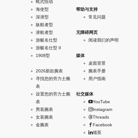
蚝式恒动
海使型
帮助与支持
深潜型
常见问题
纵航者型
潜航者型
无障碍网页
游艇名仕型
阅读我们的声明
游艇名仕型 II
1908型
媒体
桌面背景
2026新款腕表
腕表手册
寻找您的劳力士腕
用户指南
表
设置您的劳力士腕
社交媒体
表
YouTube
男装腕表
Instagram
女装腕表
Threads
金腕表
Facebook
领英