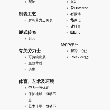
配饰
X
Pinterest
制表工艺
微博
解构劳力士腕表
微信
抖音
蚝式传奇
Line
影片
我们的平台
有关劳力士
新闻中心
可持续发展
Rolex.org
皇冠背后
历史
体育、艺术及环境
劳力士与体育
保护地球・恒动不
息
艺术传承・恒动不