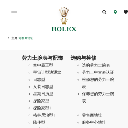
主页
零售商地址
/
劳力士腕表与配饰
选购与检修
空中霸王型
选购劳力士腕表
宇宙计型迪通拿
劳力士中古表认证
日志型
检修您的劳力士腕
女装日志型
表
星期日历型
保养您的劳力士腕
探险家型
表
探险家型 II
格林尼治型 II
零售商地址
陆使型
服务中心地址