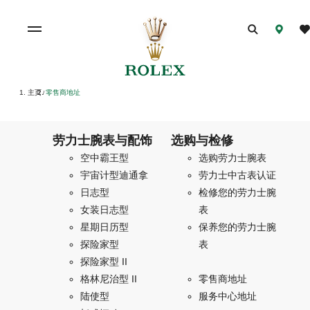
主页
零售商地址
/
劳力士腕表与配饰
选购与检修
空中霸王型
选购劳力士腕表
宇宙计型迪通拿
劳力士中古表认证
日志型
检修您的劳力士腕
女装日志型
表
星期日历型
保养您的劳力士腕
探险家型
表
探险家型 II
格林尼治型 II
零售商地址
陆使型
服务中心地址