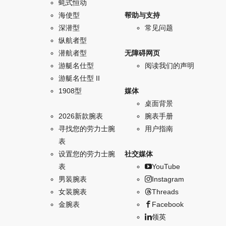
蚝式恒动
海使型
帮助与支持
深潜型
常见问题
纵航者型
潜航者型
无障碍网页
游艇名仕型
阅读我们的声明
游艇名仕型 II
1908型
媒体
桌面背景
2026新款腕表
腕表手册
寻找您的劳力士腕
用户指南
表
设置您的劳力士腕
社交媒体
表
YouTube
男装腕表
Instagram
女装腕表
Threads
金腕表
Facebook
领英