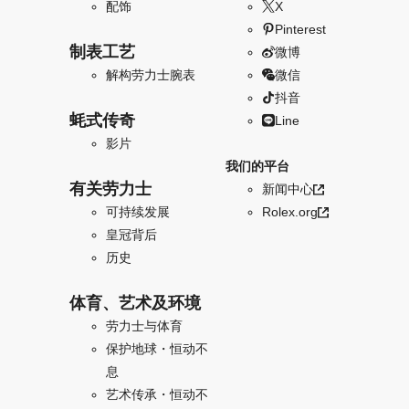
配饰
X
Pinterest
制表工艺
微博
解构劳力士腕表
微信
抖音
蚝式传奇
Line
影片
我们的平台
有关劳力士
新闻中心
可持续发展
Rolex.org
皇冠背后
历史
体育、艺术及环境
劳力士与体育
保护地球・恒动不
息
艺术传承・恒动不