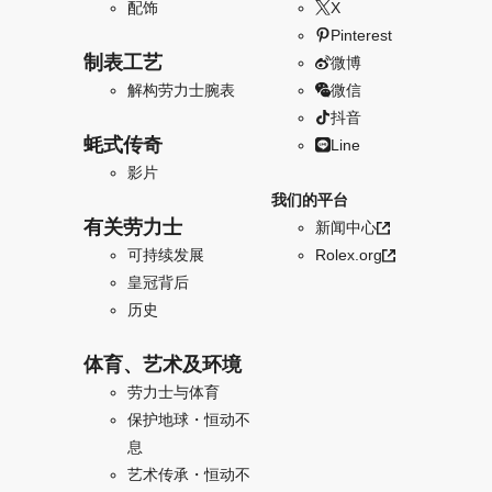
配饰
X
Pinterest
制表工艺
微博
解构劳力士腕表
微信
抖音
蚝式传奇
Line
影片
我们的平台
有关劳力士
新闻中心
可持续发展
Rolex.org
皇冠背后
历史
体育、艺术及环境
劳力士与体育
保护地球・恒动不
息
艺术传承・恒动不