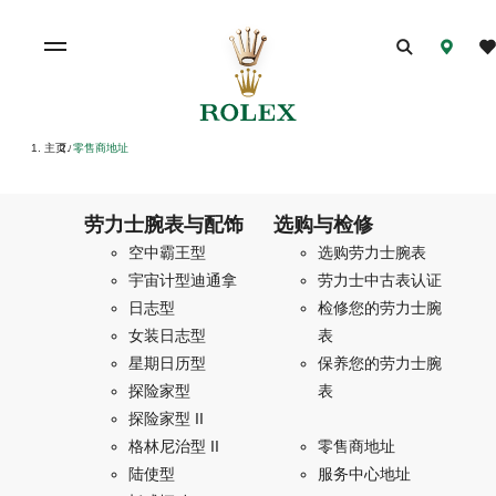
主页
零售商地址
/
劳力士腕表与配饰
选购与检修
空中霸王型
选购劳力士腕表
宇宙计型迪通拿
劳力士中古表认证
日志型
检修您的劳力士腕
女装日志型
表
星期日历型
保养您的劳力士腕
探险家型
表
探险家型 II
格林尼治型 II
零售商地址
陆使型
服务中心地址