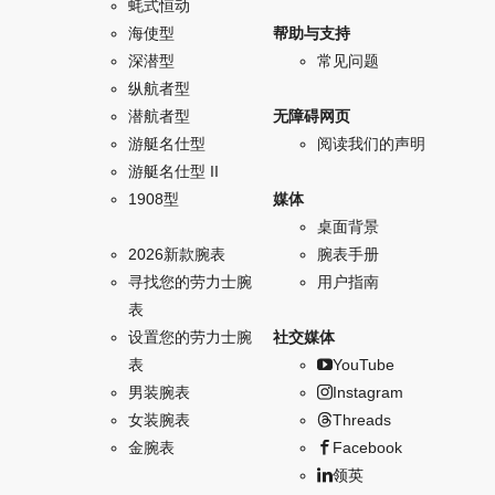
蚝式恒动
海使型
帮助与支持
深潜型
常见问题
纵航者型
潜航者型
无障碍网页
游艇名仕型
阅读我们的声明
游艇名仕型 II
1908型
媒体
桌面背景
2026新款腕表
腕表手册
寻找您的劳力士腕
用户指南
表
设置您的劳力士腕
社交媒体
表
YouTube
男装腕表
Instagram
女装腕表
Threads
金腕表
Facebook
领英