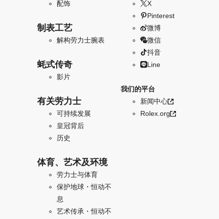
配饰
X
Pinterest
制表工艺
微博
解构劳力士腕表
微信
抖音
蚝式传奇
Line
影片
我们的平台
有关劳力士
新闻中心
可持续发展
Rolex.org
皇冠背后
历史
体育、艺术及环境
劳力士与体育
保护地球・恒动不
息
艺术传承・恒动不