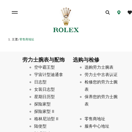
主页
零售商地址
/
劳力士腕表与配饰
选购与检修
空中霸王型
选购劳力士腕表
宇宙计型迪通拿
劳力士中古表认证
日志型
检修您的劳力士腕
女装日志型
表
星期日历型
保养您的劳力士腕
探险家型
表
探险家型 II
格林尼治型 II
零售商地址
陆使型
服务中心地址