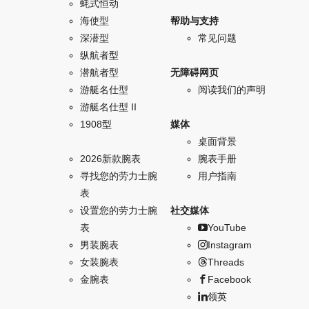
蚝式恒动
海使型
帮助与支持
深潜型
常见问题
纵航者型
潜航者型
无障碍网页
游艇名仕型
阅读我们的声明
游艇名仕型 II
1908型
媒体
桌面背景
2026新款腕表
腕表手册
寻找您的劳力士腕
用户指南
表
设置您的劳力士腕
社交媒体
表
YouTube
男装腕表
Instagram
女装腕表
Threads
金腕表
Facebook
领英