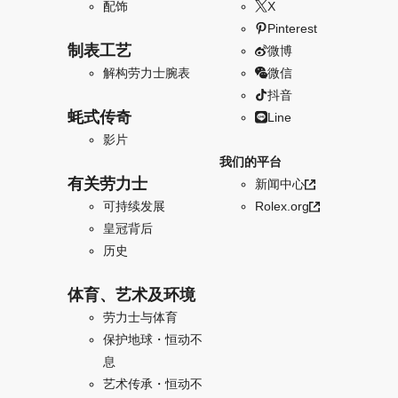
配饰
X
Pinterest
制表工艺
微博
解构劳力士腕表
微信
抖音
蚝式传奇
Line
影片
我们的平台
有关劳力士
新闻中心
可持续发展
Rolex.org
皇冠背后
历史
体育、艺术及环境
劳力士与体育
保护地球・恒动不
息
艺术传承・恒动不