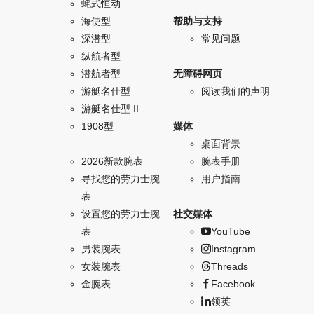
蚝式恒动
海使型
帮助与支持
深潜型
常见问题
纵航者型
潜航者型
无障碍网页
游艇名仕型
阅读我们的声明
游艇名仕型 II
1908型
媒体
桌面背景
2026新款腕表
腕表手册
寻找您的劳力士腕
用户指南
表
设置您的劳力士腕
社交媒体
表
YouTube
男装腕表
Instagram
女装腕表
Threads
金腕表
Facebook
领英