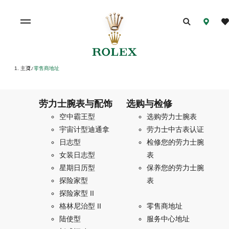
主页
零售商地址
/
劳力士腕表与配饰
选购与检修
空中霸王型
选购劳力士腕表
宇宙计型迪通拿
劳力士中古表认证
日志型
检修您的劳力士腕
女装日志型
表
星期日历型
保养您的劳力士腕
探险家型
表
探险家型 II
格林尼治型 II
零售商地址
陆使型
服务中心地址