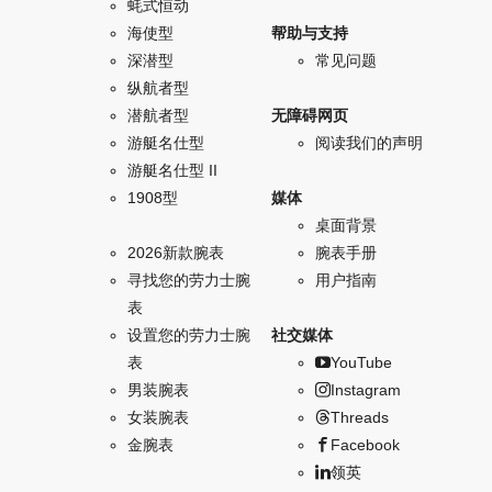
蚝式恒动
海使型
帮助与支持
深潜型
常见问题
纵航者型
潜航者型
无障碍网页
游艇名仕型
阅读我们的声明
游艇名仕型 II
1908型
媒体
桌面背景
2026新款腕表
腕表手册
寻找您的劳力士腕
用户指南
表
设置您的劳力士腕
社交媒体
表
YouTube
男装腕表
Instagram
女装腕表
Threads
金腕表
Facebook
领英