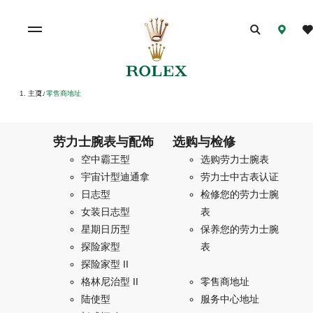
主页
零售商地址
/
劳力士腕表与配饰
选购与检修
空中霸王型
选购劳力士腕表
宇宙计型迪通拿
劳力士中古表认证
日志型
检修您的劳力士腕
女装日志型
表
星期日历型
保养您的劳力士腕
探险家型
表
探险家型 II
格林尼治型 II
零售商地址
陆使型
服务中心地址