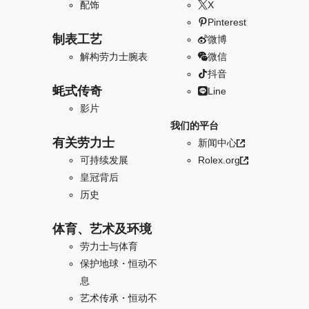
配饰
X
Pinterest
制表工艺
微博
解构劳力士腕表
微信
抖音
蚝式传奇
Line
影片
我们的平台
有关劳力士
新闻中心
可持续发展
Rolex.org
皇冠背后
历史
体育、艺术及环境
劳力士与体育
保护地球・恒动不
息
艺术传承・恒动不