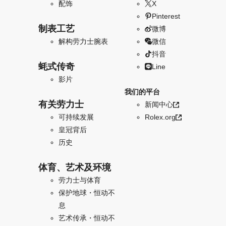
配饰
X
Pinterest
制表工艺
微博
解构劳力士腕表
微信
抖音
蚝式传奇
Line
影片
我们的平台
有关劳力士
新闻中心
可持续发展
Rolex.org
皇冠背后
历史
体育、艺术及环境
劳力士与体育
保护地球・恒动不
息
艺术传承・恒动不