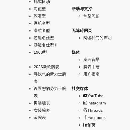
蚝式恒动
海使型
帮助与支持
深潜型
常见问题
纵航者型
潜航者型
无障碍网页
游艇名仕型
阅读我们的声明
游艇名仕型 II
1908型
媒体
桌面背景
2026新款腕表
腕表手册
寻找您的劳力士腕
用户指南
表
设置您的劳力士腕
社交媒体
表
YouTube
男装腕表
Instagram
女装腕表
Threads
金腕表
Facebook
领英