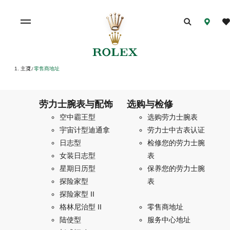
主页
零售商地址
/
劳力士腕表与配饰
选购与检修
空中霸王型
选购劳力士腕表
宇宙计型迪通拿
劳力士中古表认证
日志型
检修您的劳力士腕
女装日志型
表
星期日历型
保养您的劳力士腕
探险家型
表
探险家型 II
格林尼治型 II
零售商地址
陆使型
服务中心地址