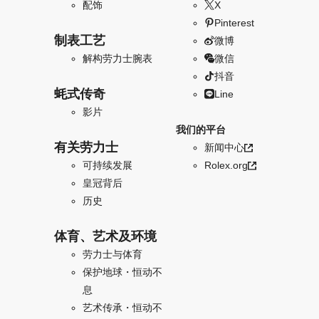
配饰
X
Pinterest
制表工艺
微博
解构劳力士腕表
微信
抖音
蚝式传奇
Line
影片
我们的平台
有关劳力士
新闻中心
可持续发展
Rolex.org
皇冠背后
历史
体育、艺术及环境
劳力士与体育
保护地球・恒动不
息
艺术传承・恒动不