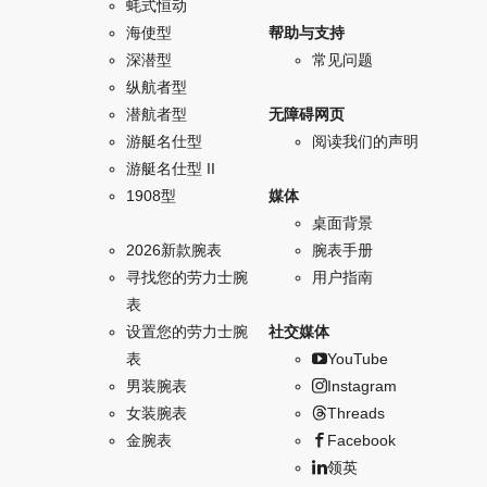
蚝式恒动
海使型
帮助与支持
深潜型
常见问题
纵航者型
潜航者型
无障碍网页
游艇名仕型
阅读我们的声明
游艇名仕型 II
1908型
媒体
桌面背景
2026新款腕表
腕表手册
寻找您的劳力士腕
用户指南
表
设置您的劳力士腕
社交媒体
表
YouTube
男装腕表
Instagram
女装腕表
Threads
金腕表
Facebook
领英