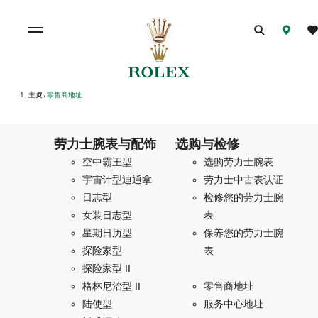
主页
零售商地址
/
劳力士腕表与配饰
选购与检修
空中霸王型
选购劳力士腕表
宇宙计型迪通拿
劳力士中古表认证
日志型
检修您的劳力士腕
女装日志型
表
星期日历型
保养您的劳力士腕
探险家型
表
探险家型 II
格林尼治型 II
零售商地址
陆使型
服务中心地址