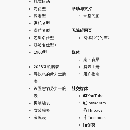
蚝式恒动
海使型
帮助与支持
深潜型
常见问题
纵航者型
潜航者型
无障碍网页
游艇名仕型
阅读我们的声明
游艇名仕型 II
1908型
媒体
桌面背景
2026新款腕表
腕表手册
寻找您的劳力士腕
用户指南
表
设置您的劳力士腕
社交媒体
表
YouTube
男装腕表
Instagram
女装腕表
Threads
金腕表
Facebook
领英