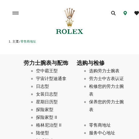
主页
零售商地址
/
劳力士腕表与配饰
选购与检修
空中霸王型
选购劳力士腕表
宇宙计型迪通拿
劳力士中古表认证
日志型
检修您的劳力士腕
女装日志型
表
星期日历型
保养您的劳力士腕
探险家型
表
探险家型 II
格林尼治型 II
零售商地址
陆使型
服务中心地址