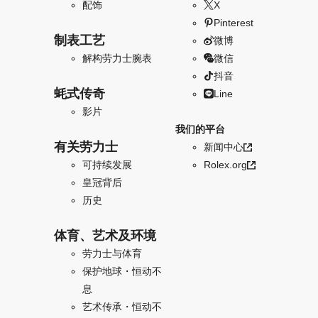
配饰
X
Pinterest
制表工艺
微博
解构劳力士腕表
微信
抖音
蚝式传奇
Line
影片
我们的平台
有关劳力士
新闻中心
可持续发展
Rolex.org
皇冠背后
历史
体育、艺术及环境
劳力士与体育
保护地球・恒动不
息
艺术传承・恒动不