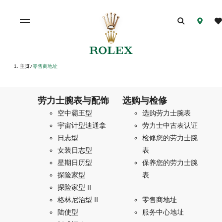
主页
零售商地址
/
劳力士腕表与配饰
选购与检修
空中霸王型
选购劳力士腕表
宇宙计型迪通拿
劳力士中古表认证
日志型
检修您的劳力士腕
女装日志型
表
星期日历型
保养您的劳力士腕
探险家型
表
探险家型 II
格林尼治型 II
零售商地址
陆使型
服务中心地址