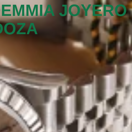
EMMIA JOYERO
OZA‬