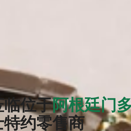
莅临位于
阿根廷门
士特约零售商