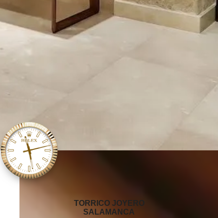
‭TORRICO JOYERO
SALAMANCA‬