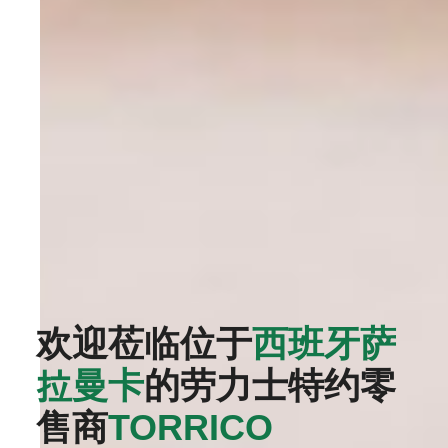
欢迎莅临位于
西班牙萨
拉曼卡
的劳力士特约零
售商
‭TORRICO