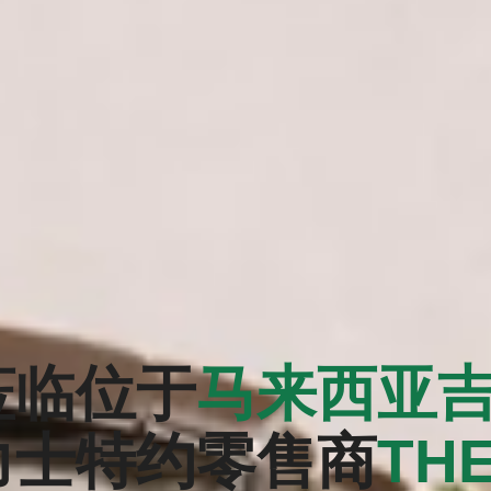
莅临位于
马来西亚
力士特约零售商
‭TH