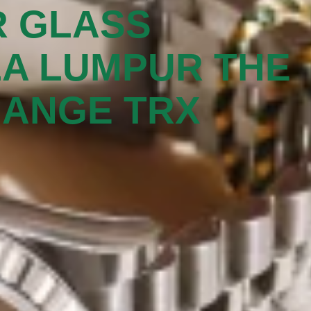
 GLASS
A LUMPUR THE
ANGE TRX‬