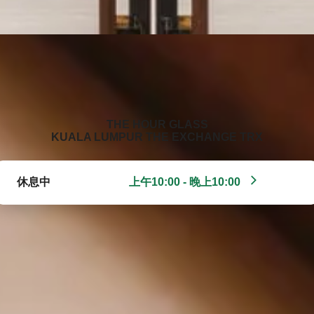
‭THE HOUR GLASS
KUALA LUMPUR THE EXCHANGE TRX‬
休息中
上午10:00 - 晚上10:00