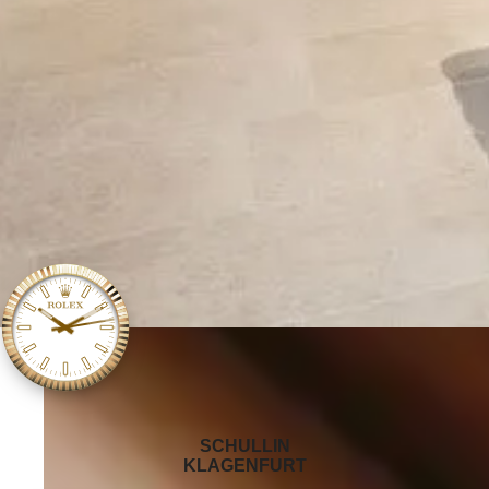
‭SCHULLIN
KLAGENFURT‬