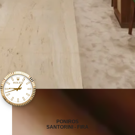
‭PONIROS
SANTORINI - FIRA‬