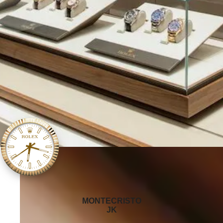
‭MONTECRISTO
JK‬