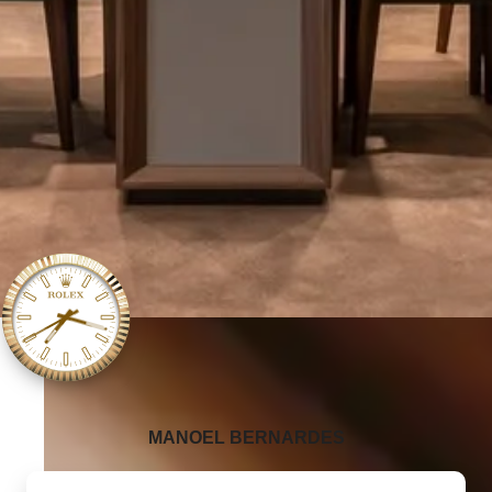
‭MANOEL BERNARDES‬