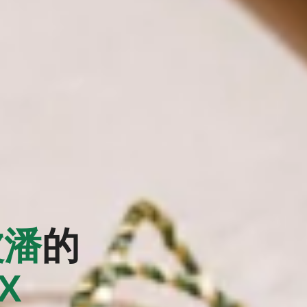
波潘
的
EX