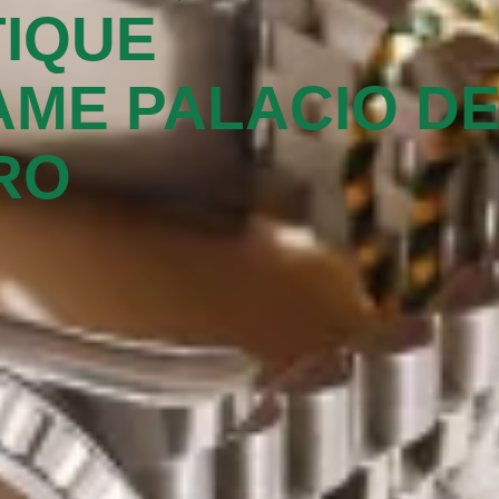
IQUE
ME PALACIO D
RO‬