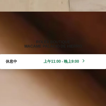
‭ROLEX BOUTIQUE
MACAME PALACIO DE HIERRO‬
休息中
上午11:00 - 晚上9:00