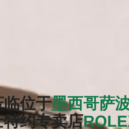
莅临位于
墨西哥萨
士特约专卖店
‭ROL