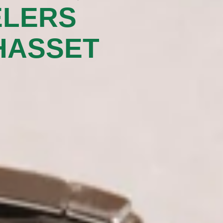
ELERS
ASSET‬