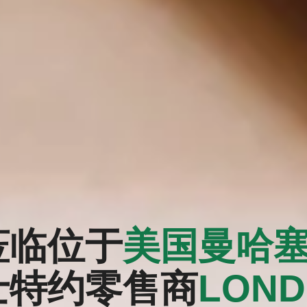
莅临位于
美国曼哈
士特约零售商
‭LON