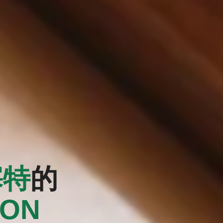
塞特
的
DON