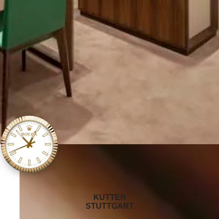
‭KUTTER
STUTTGART‬