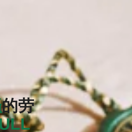
骚
的劳
BULL