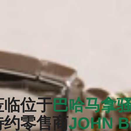
莅临位于
巴哈马拿
特约零售商
‭JOHN 