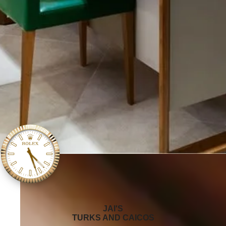
‭JAI'S
TURKS AND CAICOS‬