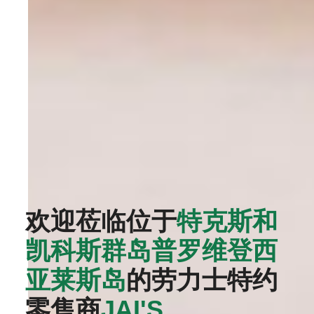
欢迎莅临位于
特克斯和
凯科斯群岛普罗维登西
亚莱斯岛
的劳力士特约
零售商
‭JAI'S