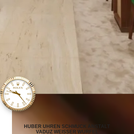
‭HUBER UHREN SCHMUCK ANSTALT
VADUZ WEISSER WURFEL‬