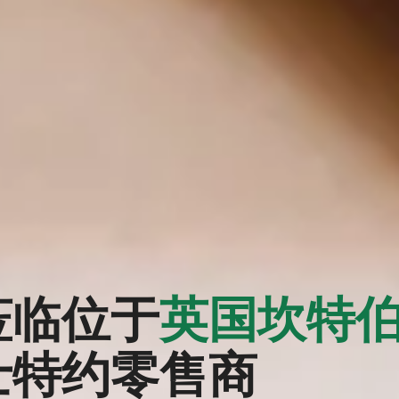
莅临位于
英国坎特
士特约零售商