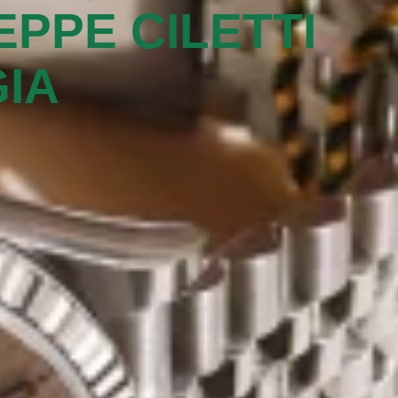
EPPE CILETTI
IA‬