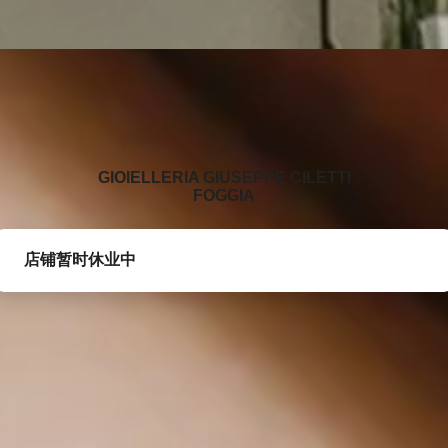
‭GIOIELLERIA GIUSEPPE CILETTI
FOGGIA‬
店铺暂时休业中