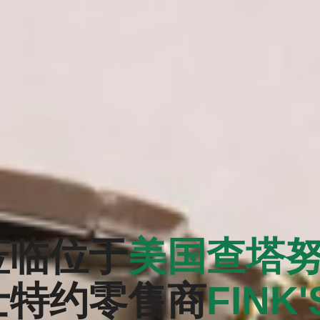
莅临位于
美国查塔
士特约零售商
‭FINK'