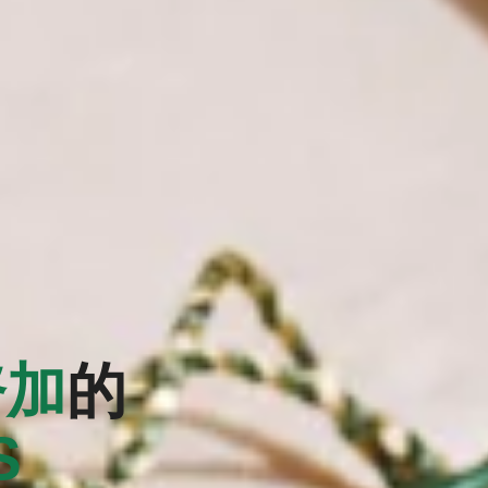
努加
的
S