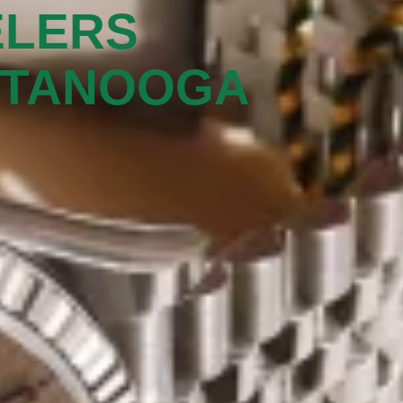
ELERS
TANOOGA‬