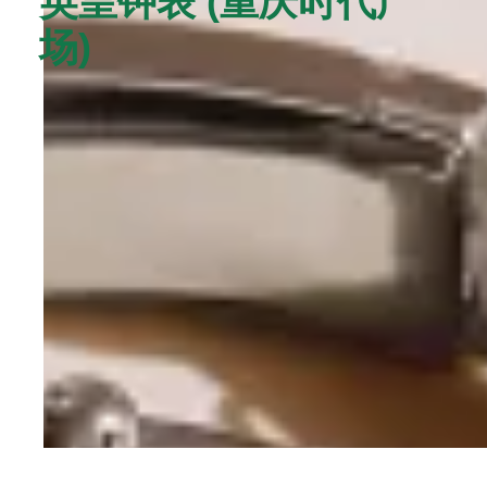
英皇钟表 (重庆时代广
场)‬