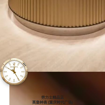
‭劳力士精品店
英皇钟表 (重庆时代广场)‬