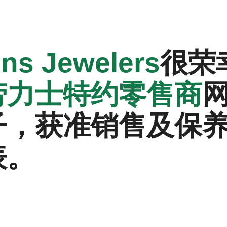
ons Jewelers‬
很荣
劳力士特约零售商
子，获准销售及保
表。