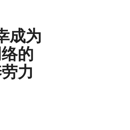
幸成为
网络的
养劳力