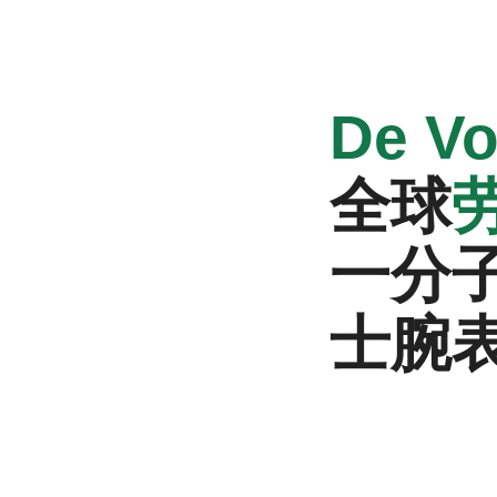
‭De V
全球
一分
士腕