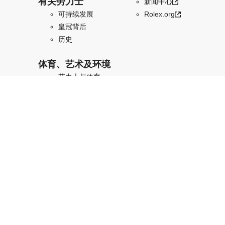
有关劳力士
新闻中心
可持续发展
Rolex.org
皇冠背后
历史
体育、艺术及环境
劳力士与体育
保护地球・恒动不
息
艺术传承・恒动不
息
劳力士家族
国际：简体中文
减少动画
增加对比度