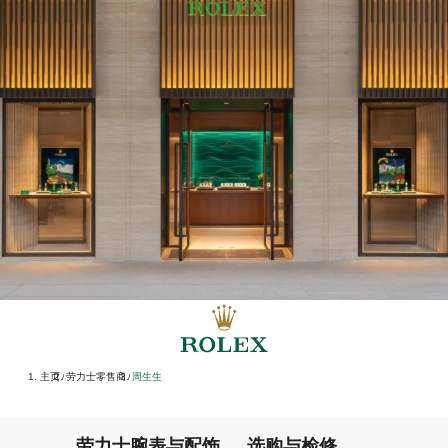
主页
劳力士零售商
‭周生生‬
/
/
劳力士腕表与配饰
选购与检修