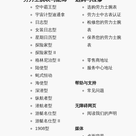
空中霸王型
选购劳力士腕表
宇宙计型迪通拿
劳力士中古表认证
日志型
检修您的劳力士腕
女装日志型
表
星期日历型
保养您的劳力士腕
探险家型
表
探险家型 II
格林尼治型 II
零售商地址
陆使型
服务中心地址
蚝式恒动
海使型
帮助与支持
深潜型
常见问题
纵航者型
潜航者型
无障碍网页
游艇名仕型
阅读我们的声明
游艇名仕型 II
1908型
媒体