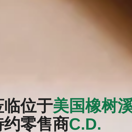
莅临位于
美国橡树
特约零售商
‭C.D.