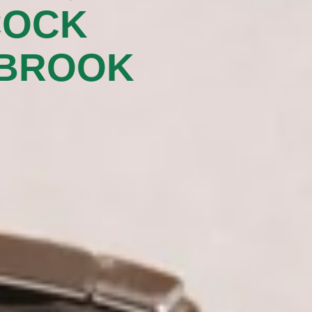
COCK
BROOK‬