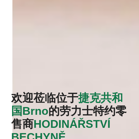
欢迎莅临位于
捷克共和
国Brno
的劳力士特约零
售商
‭HODINÁŘSTVÍ
BECHYNĚ