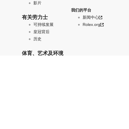
影片
我们的平台
有关劳力士
新闻中心
可持续发展
Rolex.org
皇冠背后
历史
体育、艺术及环境
劳力士与体育
保护地球・恒动不
息
艺术传承・恒动不
息
劳力士家族
国际：简体中文