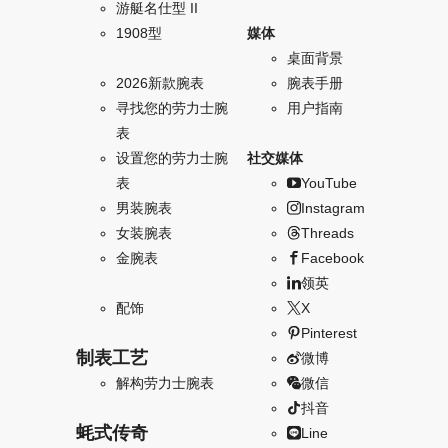
游艇名仕型 II
1908型
媒体
桌面背景
2026新款腕表
腕表手册
寻找您的劳力士腕
用户指南
表
设置您的劳力士腕
社交媒体
表
YouTube
男装腕表
Instagram
女装腕表
Threads
金腕表
Facebook
领英
配饰
X
Pinterest
制表工艺
微博
解构劳力士腕表
微信
抖音
蚝式传奇
Line