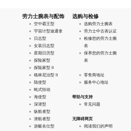
劳力士腕表与配饰
选购与检修
空中霸王型
选购劳力士腕表
宇宙计型迪通拿
劳力士中古表认证
日志型
检修您的劳力士腕
女装日志型
表
星期日历型
保养您的劳力士腕
探险家型
表
探险家型 II
格林尼治型 II
零售商地址
陆使型
服务中心地址
蚝式恒动
海使型
帮助与支持
深潜型
常见问题
纵航者型
潜航者型
无障碍网页
游艇名仕型
阅读我们的声明