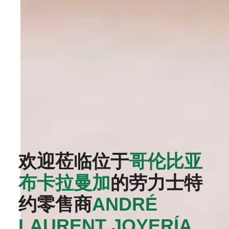
欢迎莅临位于
哥伦比亚
布卡拉曼加
的劳力士特
约零售商
‭ANDRÉ
LAURENT JOYERÍA