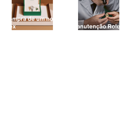
A compra de um novo
Rolex
A manutenção Rolex