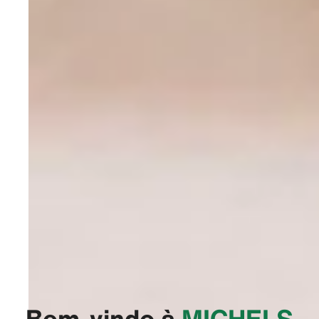
Bem-vindo à
‭MICHELS