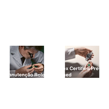
A compra de um novo Rolex
Rolex Certified Pre-
A manutenção Rolex
Owned