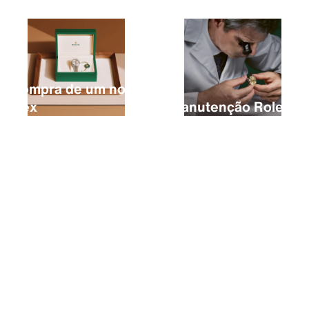
A compra de um novo
Rolex
A manutenção Rolex