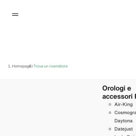
Homepage
Trova un rivenditore
/
Orologi e
accessori 
Air‑King
Cosmogr
Daytona
Datejust