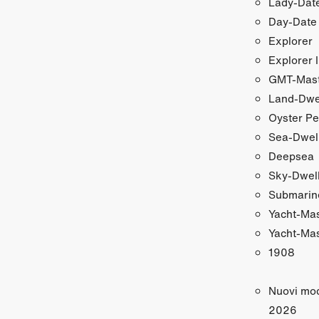
Lady‑Date
Day‑Date
Explorer
Explorer I
GMT‑Maste
Land‑Dwe
Oyster Pe
Sea‑Dwel
Deepsea
Sky‑Dwel
Submarin
Yacht‑Ma
Yacht‑Mas
1908
Nuovi mod
2026