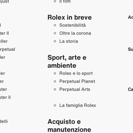
just
Il film
Rolex in breve
Ac
I
Sostenibilità
r II
Oltre la corona
ller
La storia
rpetual
Su
Sport, arte e
ler
ambiente
ler
Rolex e lo sport
er
Perpetual Planet
ster
Perpetual Arts
Ca
ter II
La famiglia Rolex
Acquisto e
elli
manutenzione