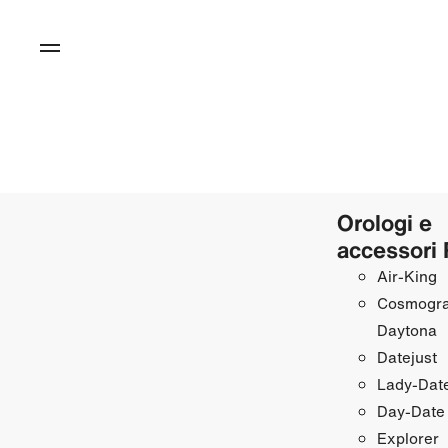
Orologi e
accessori 
Air‑King
Cosmogr
Daytona
Datejust
Lady‑Date
Day‑Date
Explorer