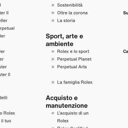
I
Sostenibilità
r II
Oltre la corona
Su
ller
La storia
rpetual
Sport, arte e
ler
ambiente
ler
Rolex e lo sport
Ca
er
Perpetual Planet
ster
Perpetual Arts
ter II
La famiglia Rolex
Acquisto e
elli
manutenzione
uo Rolex
L’acquisto di un
il tuo
Rolex