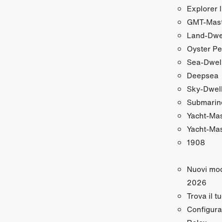
Explorer I
GMT‑Maste
Land‑Dwe
Oyster Pe
Sea‑Dwel
Deepsea
Sky‑Dwel
Submarin
Yacht‑Ma
Yacht‑Mas
1908
Nuovi mod
2026
Trova il t
Configura 