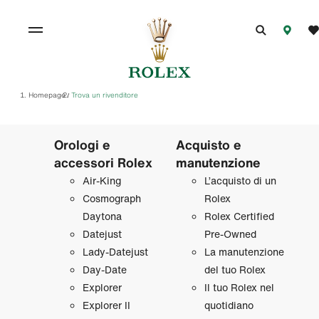
Homepage
Trova un rivenditore
/
Orologi e
Acquisto e
accessori Rolex
manutenzione
Air‑King
L’acquisto di un
Cosmograph
Rolex
Daytona
Rolex Certified
Datejust
Pre‑Owned
Lady‑Datejust
La manutenzione
Day‑Date
del tuo Rolex
Explorer
Il tuo Rolex nel
Explorer II
quotidiano