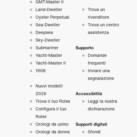
GMT‑Master II
Land‑Dweller
Trova un
Oyster Perpetual
rivenditore
Sea‑Dweller
Trova un centro
Deepsea
assistenza
Sky‑Dweller
Submariner
Supporto
Yacht‑Master
Domande
Yacht‑Master II
frequenti
1908
Inviare una
segnalazione
Nuovi modelli
2026
Accessibilità
Trova il tuo Rolex
Leggi la nostra
Configura il tuo
dichiarazione
Rolex
Orologi da uomo
Supporti digitali
Orologi da donna
Sfondi