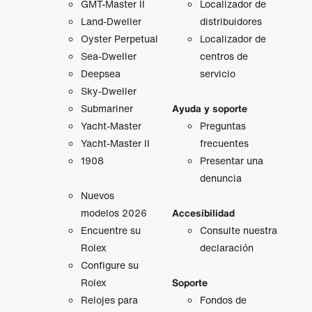
GMT‑Master II
Localizador de
Land-Dweller
distribuidores
Oyster Perpetual
Localizador de
Sea-Dweller
centros de
Deepsea
servicio
Sky-Dweller
Submariner
Ayuda y soporte
Yacht-Master
Preguntas
Yacht-Master II
frecuentes
1908
Presentar una
denuncia
Nuevos
modelos 2026
Accesibilidad
Encuentre su
Consulte nuestra
Rolex
declaración
Configure su
Rolex
Soporte
Relojes para
Fondos de