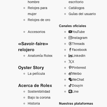
hombre
escritorio
Relojes para
Catálogos
mujer
Guías del usuario
Relojes de oro
Canales oficiales
Accesorios
YouTube
Instagram
«Savoir-faire»
Threads
relojero
Facebook
Anatomía Rolex
LinkedIn
X
Oyster Story
Pinterest
La película
Weibo
WeChat
Acerca de Rolex
Douyin
Sostenibilidad
Line
Bajo la corona
Historia
Nuestras plataformas