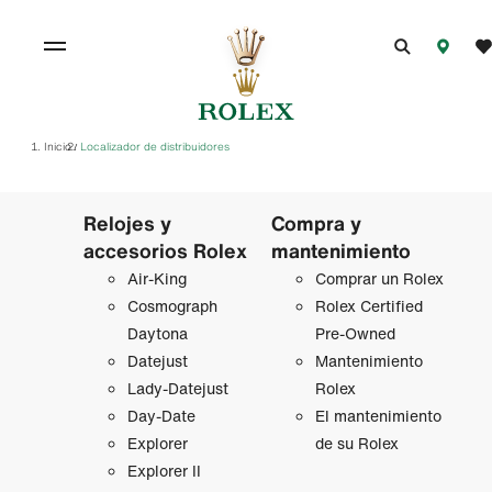
Inicio
Localizador de distribuidores
/
Relojes y
Compra y
accesorios Rolex
mantenimiento
Air‑King
Comprar un Rolex
Cosmograph
Rolex Certified
Daytona
Pre-Owned
Datejust
Mantenimiento
Lady‑Datejust
Rolex
Day-Date
El mantenimiento
Explorer
de su Rolex
Explorer II