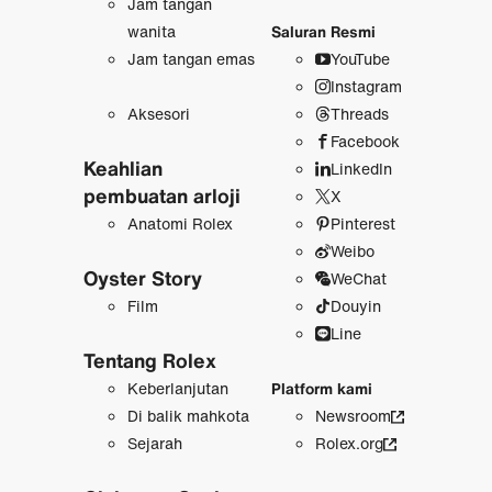
Jam tangan
wanita
Saluran Resmi
Jam tangan emas
YouTube
Instagram
Aksesori
Threads
Facebook
Keahlian
LinkedIn
pembuatan arloji
X
Anatomi Rolex
Pinterest
Weibo
Oyster Story
WeChat
Film
Douyin
Line
Tentang Rolex
Keberlanjutan
Platform kami
Di balik mahkota
Newsroom
Sejarah
Rolex.org