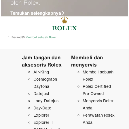
oleh Rolex.
Temukan selengkapnya
Beranda
Membeli sebuah Rolex
/
Jam tangan dan
Membeli dan
aksesoris Rolex
menyervis
Air-King
Membeli sebuah
Cosmograph
Rolex
Daytona
Rolex Certified
Datejust
Pre‑Owned
Lady-Datejust
Menyervis Rolex
Day-Date
Anda
Explorer
Perawatan Rolex
Explorer II
Anda