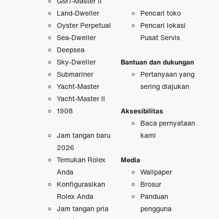
GMT-Master II
Land-Dweller
Pencari toko
Oyster Perpetual
Pencari lokasi
Sea-Dweller
Pusat Servis
Deepsea
Sky-Dweller
Bantuan dan dukungan
Submariner
Pertanyaan yang
Yacht-Master
sering diajukan
Yacht-Master II
1908
Aksesibilitas
Baca pernyataan
Jam tangan baru
kami
2026
Temukan Rolex
Media
Anda
Wallpaper
Konfigurasikan
Brosur
Rolex Anda
Panduan
Jam tangan pria
pengguna