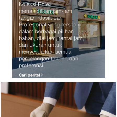
Koleksi Rolex
menampilkan jam-jam
tangan Klasik dan
Profesional yang tersedia
dalam berbagai pilihan
bahan, dial jam, rantai jam,
dan ukuran untuk
menyesuaikan semua
pergelangan tangan dan
preferensi.
Cari peritel