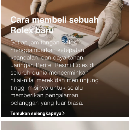
Cara membeli sebuah
Rolex baru
Setiap jam tangan Rolex
menggambarkan ketepatan,
keandalan, dan daya tahan.
Jaringan Peritel Resmi Rolex di
seluruh dunia mencerminkan
nilai-nilai merek dan menjunjung
tinggi misinya untuk selalu
memberikan pengalaman
pelanggan yang luar biasa.
Temukan selengkapnya