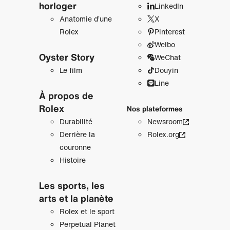
horloger
LinkedIn
Anatomie d’une
X
Rolex
Pinterest
Weibo
Oyster Story
WeChat
Le film
Douyin
Line
À propos de
Rolex
Nos plateformes
Durabilité
Newsroom
Derrière la
Rolex.org
couronne
Histoire
Les sports, les
arts et la planète
Rolex et le sport
Perpetual Planet