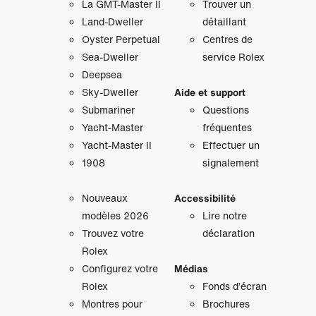
La GMT‑Master II
Trouver un
Land-Dweller
détaillant
Oyster Perpetual
Centres de
Sea-Dweller
service Rolex
Deepsea
Sky‑Dweller
Aide et support
Submariner
Questions
Yacht‑Master
fréquentes
Yacht‑Master II
Effectuer un
1908
signalement
Nouveaux
Accessibilité
modèles 2026
Lire notre
Trouvez votre
déclaration
Rolex
Configurez votre
Médias
Rolex
Fonds d’écran
Montres pour
Brochures