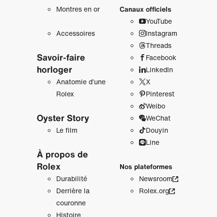
Montres en or
Canaux officiels
YouTube
Accessoires
Instagram
Threads
Savoir‑faire
Facebook
horloger
LinkedIn
Anatomie d’une
X
Rolex
Pinterest
Weibo
Oyster Story
WeChat
Le film
Douyin
Line
À propos de
Rolex
Nos plateformes
Durabilité
Newsroom
Derrière la
Rolex.org
couronne
Histoire