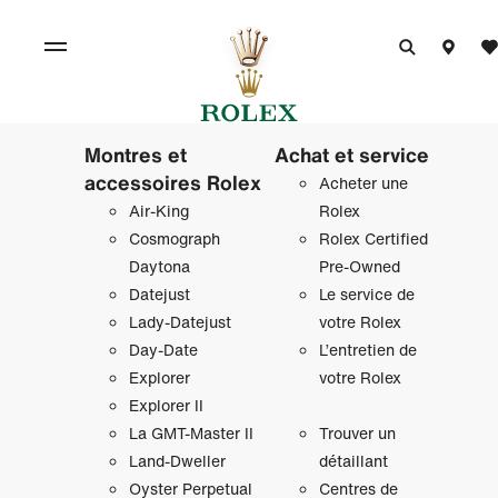
Montres et
Achat et service
accessoires Rolex
Acheter une
Air‑King
Rolex
Cosmograph
Rolex Certified
Daytona
Pre-Owned
Datejust
Le service de
Lady‑Datejust
votre Rolex
Day‑Date
L’entretien de
Explorer
votre Rolex
Explorer II
La GMT‑Master II
Trouver un
Land-Dweller
détaillant
Oyster Perpetual
Centres de